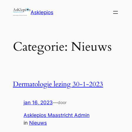
Ga
Asklepios
naar
de
inhoud
Categorie:
Nieuws
Dermatologie lezing 30-1-2023
jan 16, 2023
—
door
Asklepios Maastricht Admin
in
Nieuws