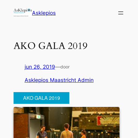
Ga
Asklepios
naar
de
inhoud
AKO GALA 2019
jun 26, 2019
—
door
Asklepios Maastricht Admin
AKO GALA 2019