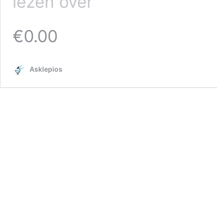
lezen over
lezing
EdcucaCie
30-
€0.00
1-
2023
Asklepios